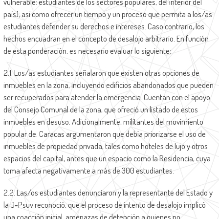
vulnerable: estudiantes de los sectores populares, del interior del
país); así como ofrecer un tiempo y un proceso que permita a los/as
estudiantes defender su derechos e intereses. Caso contrario, los
hechos encuadran en el concepto de desalojo arbitrario. En función
de esta ponderación, es necesario evaluar lo siguiente:
2.1. Los/as estudiantes señalaron que existen otras opciones de
inmuebles en la zona, incluyendo edificios abandonados que pueden
ser recuperados para atender la emergencia. Cuentan con el apoyo
del Consejo Comunal de la zona, que ofreció un listado de estos
inmuebles en desuso. Adicionalmente, militantes del movimiento
popular de. Caracas argumentaron que debía priorizarse el uso de
inmuebles de propiedad privada, tales como hoteles de lujo y otros
espacios del capital, antes que un espacio como la Residencia, cuya
toma afecta negativamente a más de 300 estudiantes.
2.2. Las/os estudiantes denunciaron y la representante del Estado y
la J-Psuv reconoció, que el proceso de intento de desalojo implicó
una coacción inicial, amenazas de detención a quienes no