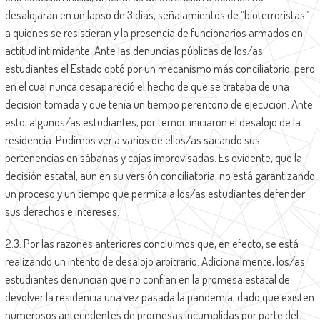
desalojaran en un lapso de 3 días, señalamientos de “bioterroristas”
a quienes se resistieran y la presencia de funcionarios armados en
actitud intimidante. Ante las denuncias públicas de los/as
estudiantes el Estado optó por un mecanismo más conciliatorio, pero
en el cual nunca desapareció el hecho de que se trataba de una
decisión tomada y que tenía un tiempo perentorio de ejecución. Ante
esto, algunos/as estudiantes, por temor, iniciaron el desalojo de la
residencia. Pudimos ver a varios de ellos/as sacando sus
pertenencias en sábanas y cajas improvisadas. Es evidente, que la
decisión estatal, aun en su versión conciliatoria, no está garantizando
un proceso y un tiempo que permita a los/as estudiantes defender
sus derechos e intereses.
2.3. Por las razones anteriores concluimos que, en efecto, se está
realizando un intento de desalojo arbitrario. Adicionalmente, los/as
estudiantes denuncian que no confían en la promesa estatal de
devolver la residencia una vez pasada la pandemia, dado que existen
numerosos antecedentes de promesas incumplidas por parte del