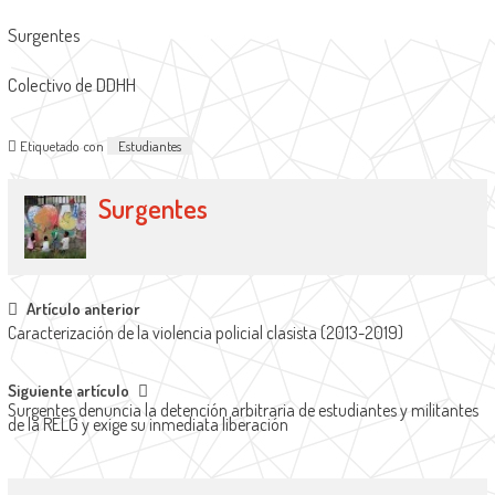
Surgentes
Colectivo de DDHH
Etiquetado con
Estudiantes
Surgentes
Navegación
Artículo anterior
Caracterización de la violencia policial clasista (2013-2019)
de
entradas
Siguiente artículo
Surgentes denuncia la detención arbitraria de estudiantes y militantes
de la RELG y exige su inmediata liberación