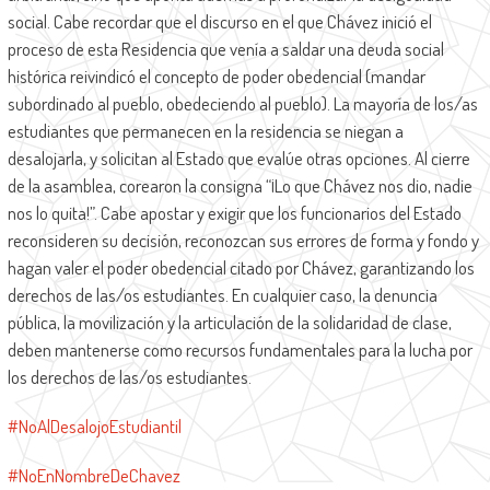
social. Cabe recordar que el discurso en el que Chávez inició el
proceso de esta Residencia que venía a saldar una deuda social
histórica reivindicó el concepto de poder obedencial (mandar
subordinado al pueblo, obedeciendo al pueblo). La mayoría de los/as
estudiantes que permanecen en la residencia se niegan a
desalojarla, y solicitan al Estado que evalúe otras opciones. Al cierre
de la asamblea, corearon la consigna “¡Lo que Chávez nos dio, nadie
nos lo quita!”. Cabe apostar y exigir que los funcionarios del Estado
reconsideren su decisión, reconozcan sus errores de forma y fondo y
hagan valer el poder obedencial citado por Chávez, garantizando los
derechos de las/os estudiantes. En cualquier caso, la denuncia
pública, la movilización y la articulación de la solidaridad de clase,
deben mantenerse como recursos fundamentales para la lucha por
los derechos de las/os estudiantes.
#
NoAlDesalojoEstudiantil
#
NoEnNombreDeChavez