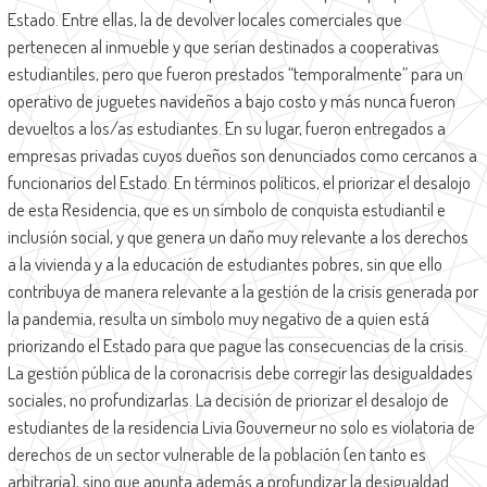
Estado. Entre ellas, la de devolver locales comerciales que
pertenecen al inmueble y que serían destinados a cooperativas
estudiantiles, pero que fueron prestados “temporalmente” para un
operativo de juguetes navideños a bajo costo y más nunca fueron
devueltos a los/as estudiantes. En su lugar, fueron entregados a
empresas privadas cuyos dueños son denunciados como cercanos a
funcionarios del Estado. En términos políticos, el priorizar el desalojo
de esta Residencia, que es un símbolo de conquista estudiantil e
inclusión social, y que genera un daño muy relevante a los derechos
a la vivienda y a la educación de estudiantes pobres, sin que ello
contribuya de manera relevante a la gestión de la crisis generada por
la pandemia, resulta un símbolo muy negativo de a quien está
priorizando el Estado para que pague las consecuencias de la crisis.
La gestión pública de la coronacrisis debe corregir las desigualdades
sociales, no profundizarlas. La decisión de priorizar el desalojo de
estudiantes de la residencia Livia Gouverneur no solo es violatoria de
derechos de un sector vulnerable de la población (en tanto es
arbitraria), sino que apunta además a profundizar la desigualdad