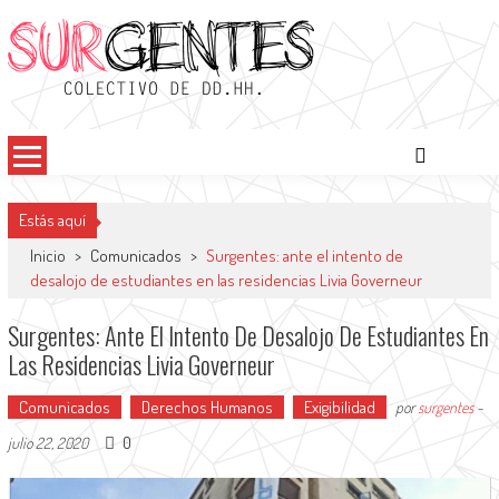
Saltar
al
contenido
Surgentes
Colectivo de DDHH
Estás aquí
Inicio
>
Comunicados
>
Surgentes: ante el intento de
desalojo de estudiantes en las residencias Livia Governeur
Surgentes: Ante El Intento De Desalojo De Estudiantes En
Las Residencias Livia Governeur
Comunicados
Derechos Humanos
Exigibilidad
por
surgentes
-
0
julio 22, 2020