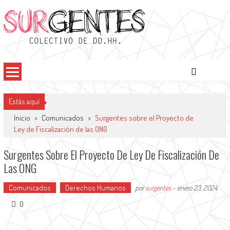
Surgentes
Colectivo de DDHH
Estás aquí
Inicio
>
Comunicados
>
Surgentes sobre el Proyecto de
Ley de Fiscalización de las ONG
Surgentes Sobre El Proyecto De Ley De Fiscalización De
Las ONG
Comunicados
Derechos Humanos
por
surgentes
-
enero 23, 2024
0