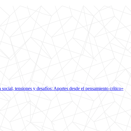
ocial, tensiones y desafíos: Aportes desde el pensamiento crítico»