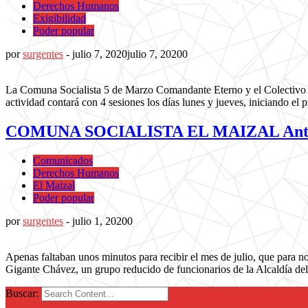
Derechos Humanos
Exigibilidad
Poder popular
por
surgentes
-
julio 7, 2020
julio 7, 2020
0
La Comuna Socialista 5 de Marzo Comandante Eterno y el Colectivo d
actividad contará con 4 sesiones los días lunes y jueves, iniciando el 
COMUNA SOCIALISTA EL MAIZAL Ante el i
Comunicados
Derechos Humanos
El Maizal
Poder popular
por
surgentes
-
julio 1, 2020
0
Apenas faltaban unos minutos para recibir el mes de julio, que para nos
Gigante Chávez, un grupo reducido de funcionarios de la Alcaldía de
Buscar: