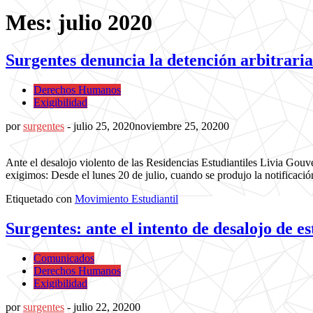
Mes: julio 2020
Surgentes denuncia la detención arbitraria
Derechos Humanos
Exigibilidad
por
surgentes
-
julio 25, 2020
noviembre 25, 2020
0
Ante el desalojo violento de las Residencias Estudiantiles Livia Gou
exigimos: Desde el lunes 20 de julio, cuando se produjo la notificaci
Etiquetado con
Movimiento Estudiantil
Surgentes: ante el intento de desalojo de e
Comunicados
Derechos Humanos
Exigibilidad
por
surgentes
-
julio 22, 2020
0