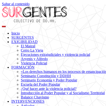
Saltar al contenido
Colectivo de DDHH
Surgentes
Inicio
SURGENTES
EXIGIBILIDAD
El Maizal
Cerro La Vieja
Ejecuciones extrajudiciales y violencia policial
Aryenis y Alfredo
Violencia Policial
FORMACIÓN
«Los derechos humanos en los procesos de emancipación s
Seminario Constitución y DDHH
Seminario Economía y Poder Popular
Escuela del Poder Popular
¿Qué hacer ante la violencia policial?
Introducción al Poder Popular y al Socialismo Territorial
Balance Chavismo
INTERVENCIONES
Artículos