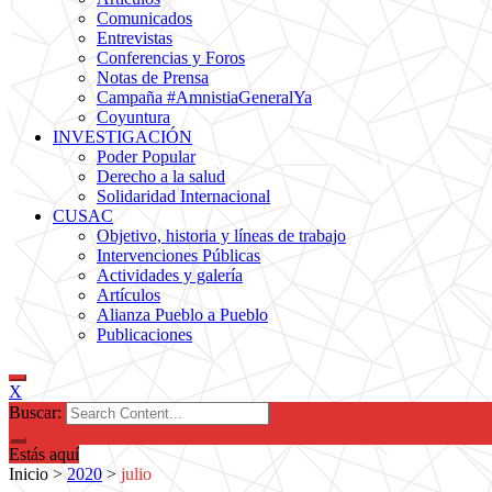
Comunicados
Entrevistas
Conferencias y Foros
Notas de Prensa
Campaña #AmnistiaGeneralYa
Coyuntura
INVESTIGACIÓN
Poder Popular
Derecho a la salud
Solidaridad Internacional
CUSAC
Objetivo, historia y líneas de trabajo
Intervenciones Públicas
Actividades y galería
Artículos
Alianza Pueblo a Pueblo
Publicaciones
X
Buscar:
Estás aquí
Inicio
>
2020
>
julio