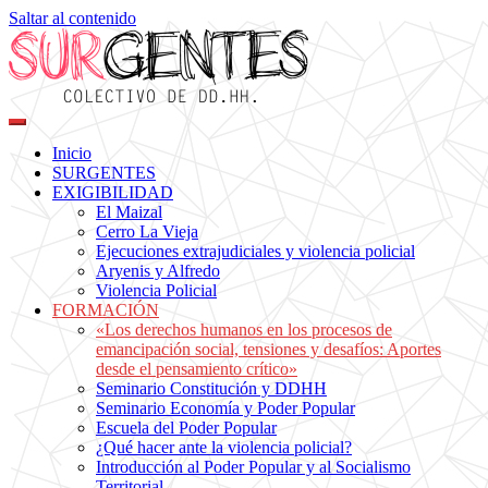
Saltar al contenido
Colectivo de DDHH
Surgentes
Inicio
SURGENTES
EXIGIBILIDAD
El Maizal
Cerro La Vieja
Ejecuciones extrajudiciales y violencia policial
Aryenis y Alfredo
Violencia Policial
FORMACIÓN
«Los derechos humanos en los procesos de
emancipación social, tensiones y desafíos: Aportes
desde el pensamiento crítico»
Seminario Constitución y DDHH
Seminario Economía y Poder Popular
Escuela del Poder Popular
¿Qué hacer ante la violencia policial?
Introducción al Poder Popular y al Socialismo
Territorial