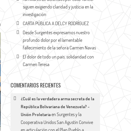
siguen exigiendo claridad y justicia en la
investigación
CARTA PÚBLICA A DELCY RODRÍGUEZ
0
Desde Surgentes expresamos nuestro
profundo dolor por el lamentable
fallecimiento de la señora Carmen Navas
El dolor de todo un país: solidaridad con
Carmen Teresa
COMENTARIOS RECIENTES
¿Cuál es la verdadera arma secreta de la
República Bolivariana de Venezuela? -
en
Surgentes y la
Unión Proletaria
Cooperativa Unidos San Agustín Convive
en articulación con el Plan Pueblo a