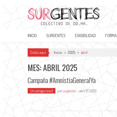
Saltar
al
contenido
Surgentes
Colectivo de DDHH
INICIO
SURGENTES
EXIGIBILIDAD
FORMA
Estás aquí
Inicio
>
2025
>
abril
MES: ABRIL 2025
Campaña #AmnistiaGeneralYa
Uncategorized
por
surgentes
-
abril 17, 2025