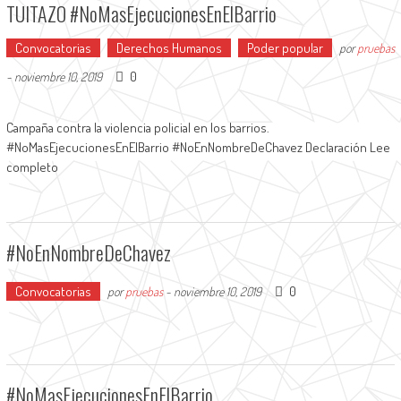
TUITAZO #NoMasEjecucionesEnElBarrio
Convocatorias
Derechos Humanos
Poder popular
por
pruebas
0
-
noviembre 10, 2019
Campaña contra la violencia policial en los barrios.
#NoMasEjecucionesEnElBarrio #NoEnNombreDeChavez Declaración Lee
completo
#NoEnNombreDeChavez
Convocatorias
0
por
pruebas
-
noviembre 10, 2019
#NoMasEjecucionesEnElBarrio