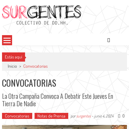
Saltar
al
contenido
Surgentes
Colectivo de DDHH
Estás aquí
Inicio
>
Convocatorias
CONVOCATORIAS
La Otra Campaña Convoca A Debatir Este Jueves En
Tierra De Nadie
Convocatorias
Notas de Prensa
0
por
surgentes
-
junio 4, 2024