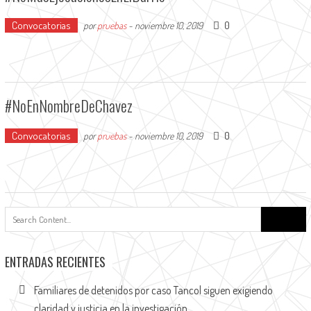
Convocatorias
0
por
pruebas
-
noviembre 10, 2019
#NoEnNombreDeChavez
Convocatorias
0
por
pruebas
-
noviembre 10, 2019
Buscar:
ENTRADAS RECIENTES
Familiares de detenidos por caso Tancol siguen exigiendo
claridad y justicia en la investigación