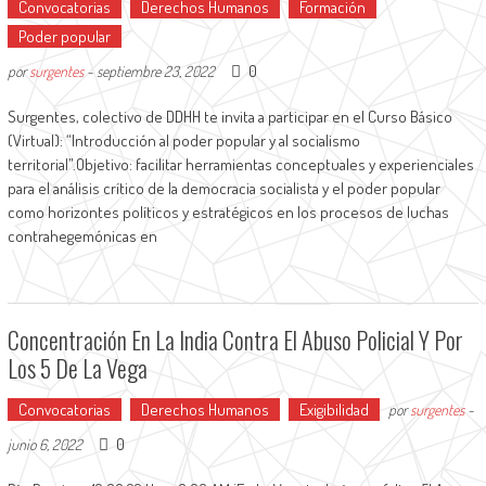
Convocatorias
Derechos Humanos
Formación
Poder popular
0
por
surgentes
-
septiembre 23, 2022
Surgentes, colectivo de DDHH te invita a participar en el Curso Básico
(Virtual): “Introducción al poder popular y al socialismo
territorial”.Objetivo: facilitar herramientas conceptuales y experienciales
para el análisis crítico de la democracia socialista y el poder popular
como horizontes políticos y estratégicos en los procesos de luchas
contrahegemónicas en
Concentración En La India Contra El Abuso Policial Y Por
Los 5 De La Vega
Convocatorias
Derechos Humanos
Exigibilidad
por
surgentes
-
0
junio 6, 2022