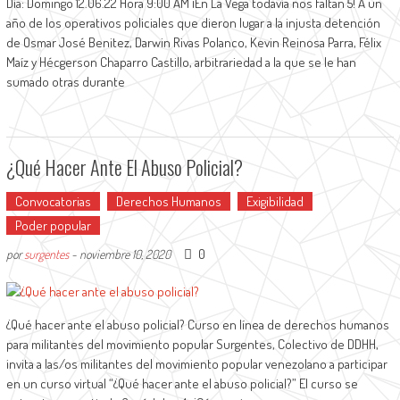
Día: Domingo 12.06.22 Hora 9:00 AM ¡En La Vega todavía nos faltan 5! A un
año de los operativos policiales que dieron lugar a la injusta detención
de Osmar José Benitez, Darwin Rivas Polanco, Kevin Reinosa Parra, Félix
Maíz y Hécgerson Chaparro Castillo, arbitrariedad a la que se le han
sumado otras durante
¿Qué Hacer Ante El Abuso Policial?
Convocatorias
Derechos Humanos
Exigibilidad
Poder popular
0
por
surgentes
-
noviembre 10, 2020
¿Qué hacer ante el abuso policial? Curso en línea de derechos humanos
para militantes del movimiento popular Surgentes, Colectivo de DDHH,
invita a las/os militantes del movimiento popular venezolano a participar
en un curso virtual “¿Qué hacer ante el abuso policial?” El curso se