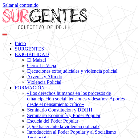
Saltar al contenido
Colectivo de DDHH
Surgentes
Inicio
SURGENTES
EXIGIBILIDAD
El Maizal
Cerro La Vieja
Ejecuciones extrajudiciales y violencia policial
Aryenis y Alfredo
Violencia Policial
FORMACIÓN
«Los derechos humanos en los procesos de
emancipación social, tensiones y desafíos: Aportes
desde el pensamiento crítico»
Seminario Constitución y DDHH
Seminario Economía y Poder Popular
Escuela del Poder Popular
¿Qué hacer ante la violencia policial?
Introducción al Poder Popular y al Socialismo
Territorial