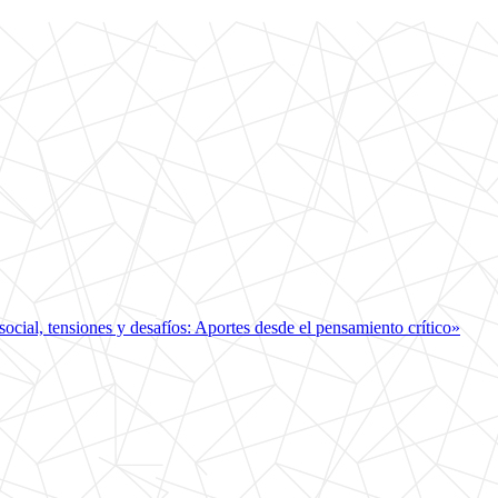
cial, tensiones y desafíos: Aportes desde el pensamiento crítico»