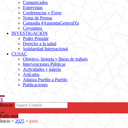
Comunicados
Entrevistas
Conferencias y Foros
Notas de Prensa
Campaña #AmnistiaGeneralYa
Coyuntura
INVESTIGACIÓN
Poder Popular
Derecho a la salud
Solidaridad Internacional
CUSAC
Objetivo, historia y líneas de trabajo
Intervenciones Públicas
Actividades y galería
Artículos
Alianza Pueblo a Pueblo
Publicaciones
X
Buscar:
Estás aquí
Inicio
>
2025
>
junio