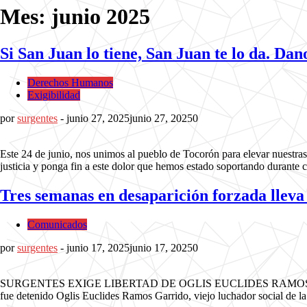
Mes: junio 2025
Si San Juan lo tiene, San Juan te lo da. Dano
Derechos Humanos
Exigibilidad
por
surgentes
-
junio 27, 2025
junio 27, 2025
0
Este 24 de junio, nos unimos al pueblo de Tocorón para elevar nuestra
justicia y ponga fin a este dolor que hemos estado soportando durante 
Tres semanas en desaparición forzada lleva
Comunicados
por
surgentes
-
junio 17, 2025
junio 17, 2025
0
SURGENTES EXIGE LIBERTAD DE OGLIS EUCLIDES RAMOS GARRIDO El l
fue detenido Oglis Euclides Ramos Garrido, viejo luchador social de l