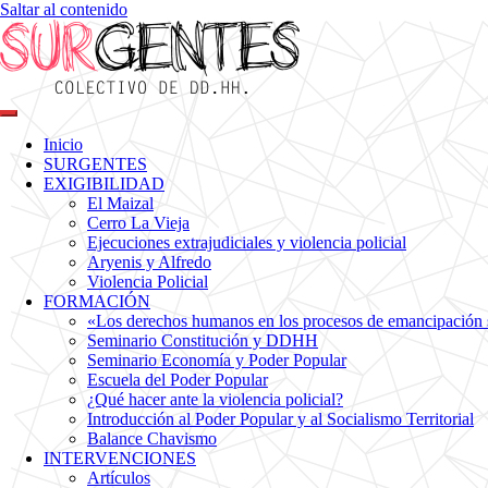
Saltar al contenido
Colectivo de DDHH
Surgentes
Inicio
SURGENTES
EXIGIBILIDAD
El Maizal
Cerro La Vieja
Ejecuciones extrajudiciales y violencia policial
Aryenis y Alfredo
Violencia Policial
FORMACIÓN
«Los derechos humanos en los procesos de emancipación so
Seminario Constitución y DDHH
Seminario Economía y Poder Popular
Escuela del Poder Popular
¿Qué hacer ante la violencia policial?
Introducción al Poder Popular y al Socialismo Territorial
Balance Chavismo
INTERVENCIONES
Artículos