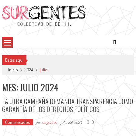
Saltar
al
contenido
Surgentes
Colectivo de DDHH
Estás aquí
Inicio
>
2024
>
julio
MES: JULIO 2024
LA OTRA CAMPAÑA DEMANDA TRANSPARENCIA COMO
GARANTÍA DE LOS DERECHOS POLÍTICOS
Comunicados
0
por
surgentes
-
julio 29, 2024