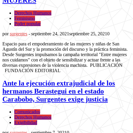
MUJERES
Derechos Humanos
Feminismo
Poder popular
por
surgentes
-
septiembre 24, 2021
septiembre 25, 2021
0
Espacio para el empoderamiento de las mujeres y niñas de San
Agustín del Sur y la promoción del discurso y la práctica feminista.
Desde Surgentes impulsamos la campaña territorial "Entre mujeres
nos cuidamos" con el objeto de sensibilizar y actuar frente a las
diversas expresiones de la violencia machista. PUBLICACIÓN
FUNDACIÓN EDITORIAL
Ante la ejecución extrajudicial de los
hermanos Berastegui en el estado
Carabobo, Surgentes exige justicia
Comunicados
Derechos Humanos
Exigibilidad
por
surgentes
-
septiembre 7, 2021
0