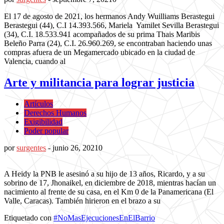
El 17 de agosto de 2021, los hermanos Andy Wuilliams Berastegui
Berastegui (44), C.I 14.393.566, Mariela Yamilet Sevilla Berastegui
(34), C.I. 18.533.941 acompañados de su prima Thais Maribis
Beleño Parra (24), C.I. 26.960.269, se encontraban haciendo unas
compras afuera de un Megamercado ubicado en la ciudad de
Valencia, cuando al
Arte y militancia para lograr justicia
Artículos
Derechos Humanos
Exigibilidad
Poder popular
por
surgentes
-
junio 26, 2021
0
A Heidy la PNB le asesinó a su hijo de 13 años, Ricardo, y a su
sobrino de 17, Jhonaikel, en diciembre de 2018, mientras hacían un
nacimiento al frente de su casa, en el Km 0 de la Panamericana (El
Valle, Caracas). También hirieron en el brazo a su
Etiquetado con
#NoMasEjecucionesEnElBarrio