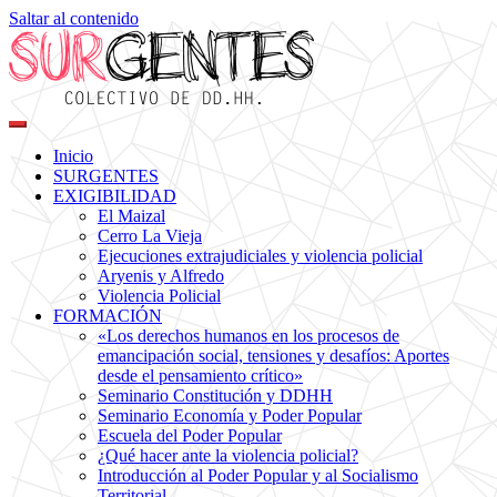
Saltar al contenido
Colectivo de DDHH
Surgentes
Inicio
SURGENTES
EXIGIBILIDAD
El Maizal
Cerro La Vieja
Ejecuciones extrajudiciales y violencia policial
Aryenis y Alfredo
Violencia Policial
FORMACIÓN
«Los derechos humanos en los procesos de
emancipación social, tensiones y desafíos: Aportes
desde el pensamiento crítico»
Seminario Constitución y DDHH
Seminario Economía y Poder Popular
Escuela del Poder Popular
¿Qué hacer ante la violencia policial?
Introducción al Poder Popular y al Socialismo
Territorial