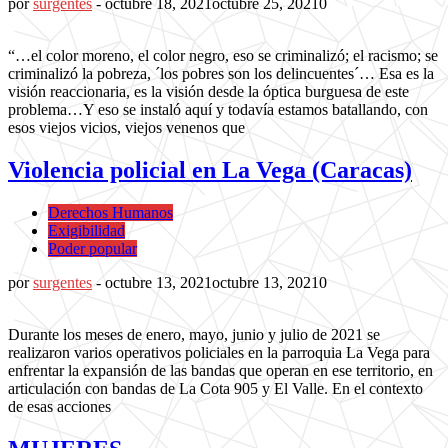
por
surgentes
-
octubre 18, 2021
octubre 25, 2021
0
“…el color moreno, el color negro, eso se criminalizó; el racismo; se
criminalizó la pobreza, ´los pobres son los delincuentes´… Esa es la
visión reaccionaria, es la visión desde la óptica burguesa de este
problema…Y eso se instaló aquí y todavía estamos batallando, con
esos viejos vicios, viejos venenos que
Violencia policial en La Vega (Caracas)
Derechos Humanos
Exigibilidad
Poder popular
por
surgentes
-
octubre 13, 2021
octubre 13, 2021
0
Durante los meses de enero, mayo, junio y julio de 2021 se
realizaron varios operativos policiales en la parroquia La Vega para
enfrentar la expansión de las bandas que operan en ese territorio, en
articulación con bandas de La Cota 905 y El Valle. En el contexto
de esas acciones