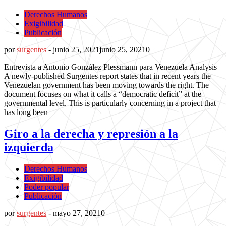
Derechos Humanos
Exigibilidad
Publicación
por
surgentes
-
junio 25, 2021
junio 25, 2021
0
Entrevista a Antonio González Plessmann para Venezuela Analysis
A newly-published Surgentes report states that in recent years the
Venezuelan government has been moving towards the right. The
document focuses on what it calls a “democratic deficit” at the
governmental level. This is particularly concerning in a project that
has long been
Giro a la derecha y represión a la
izquierda
Derechos Humanos
Exigibilidad
Poder popular
Publicación
por
surgentes
-
mayo 27, 2021
0