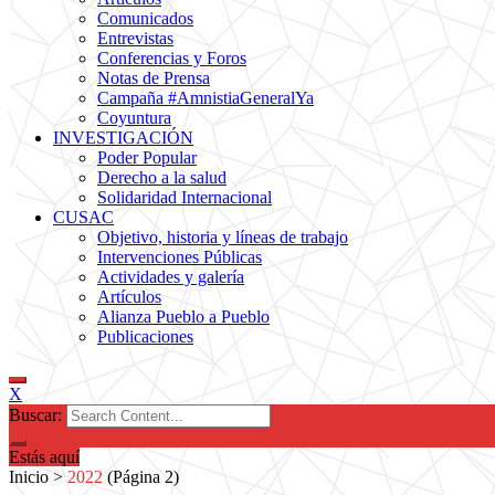
Comunicados
Entrevistas
Conferencias y Foros
Notas de Prensa
Campaña #AmnistiaGeneralYa
Coyuntura
INVESTIGACIÓN
Poder Popular
Derecho a la salud
Solidaridad Internacional
CUSAC
Objetivo, historia y líneas de trabajo
Intervenciones Públicas
Actividades y galería
Artículos
Alianza Pueblo a Pueblo
Publicaciones
X
Buscar:
Estás aquí
Inicio
>
2022
(Página 2)