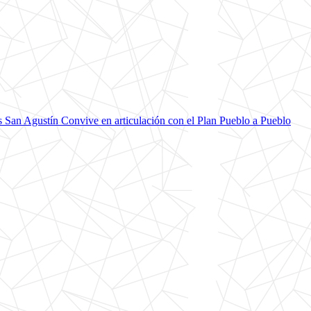
 San Agustín Convive en articulación con el Plan Pueblo a Pueblo