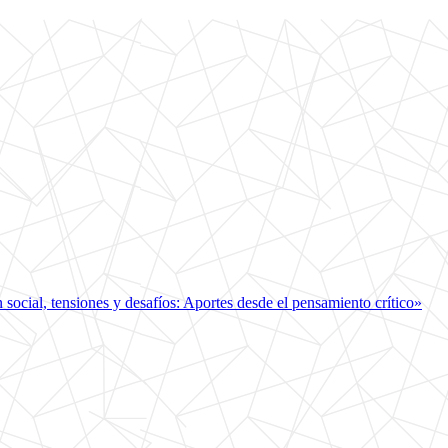
ocial, tensiones y desafíos: Aportes desde el pensamiento crítico»