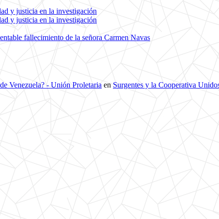
d y justicia en la investigación
d y justicia en la investigación
entable fallecimiento de la señora Carmen Navas
 de Venezuela? - Unión Proletaria
en
Surgentes y la Cooperativa Unidos