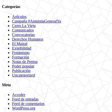
Categorías
Artículos
Campaña #AmnistiaGeneralYa
Cerro La Vieja
Comunicados
Convocatorias
Derechos Humanos
El Maizal
Exigibilidad
Feminismo
Formación
Notas de Prensa
Poder popular
Publicación
Uncategorized
Meta
Acceder
Feed de entradas
Feed de comentarios
WordPress.org