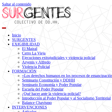
Saltar al contenido
Colectivo de DDHH
Surgentes
Inicio
SURGENTES
EXIGIBILIDAD
El Maizal
Cerro La Vieja
Ejecuciones extrajudiciales y violencia policial
Aryenis y Alfredo
Violencia Policial
FORMACIÓN
«Los derechos humanos en los procesos de emancipación s
Seminario Constitución y DDHH
Seminario Economía y Poder Popular
Escuela del Poder Popular
¿Qué hacer ante la violencia policial?
Introducción al Poder Popular y al Socialismo Territorial
Balance Chavismo
INTERVENCIONES
Artículos