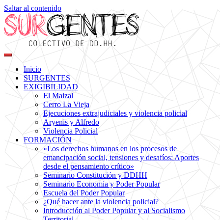
Saltar al contenido
Colectivo de DDHH
Surgentes
Inicio
SURGENTES
EXIGIBILIDAD
El Maizal
Cerro La Vieja
Ejecuciones extrajudiciales y violencia policial
Aryenis y Alfredo
Violencia Policial
FORMACIÓN
«Los derechos humanos en los procesos de
emancipación social, tensiones y desafíos: Aportes
desde el pensamiento crítico»
Seminario Constitución y DDHH
Seminario Economía y Poder Popular
Escuela del Poder Popular
¿Qué hacer ante la violencia policial?
Introducción al Poder Popular y al Socialismo
Territorial