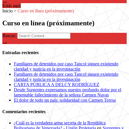
Estás aquí
Inicio
>
Curso en línea (próximamente)
Curso en línea (próximamente)
Buscar:
Entradas recientes
Familiares de detenidos por caso Tancol siguen exigiendo
claridad y justicia en la investigación
Familiares de detenidos por caso Tancol siguen exigiendo
claridad y justicia en la investigación
CARTA PÚBLICA A DELCY RODRÍGUEZ
Desde Surgentes expresamos nuestro profundo dolor por el
lamentable fallecimiento de la señora Carmen Navas
El dolor de todo un país: solidaridad con Carmen Teresa
Comentarios recientes
¿Cuál es la verdadera arma secreta de la República
Bolivariana de Venezuela? - Unión Proletaria
en
Surgentes y