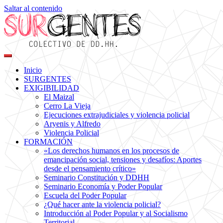
Saltar al contenido
Colectivo de DDHH
Surgentes
Inicio
SURGENTES
EXIGIBILIDAD
El Maizal
Cerro La Vieja
Ejecuciones extrajudiciales y violencia policial
Aryenis y Alfredo
Violencia Policial
FORMACIÓN
«Los derechos humanos en los procesos de
emancipación social, tensiones y desafíos: Aportes
desde el pensamiento crítico»
Seminario Constitución y DDHH
Seminario Economía y Poder Popular
Escuela del Poder Popular
¿Qué hacer ante la violencia policial?
Introducción al Poder Popular y al Socialismo
Territorial