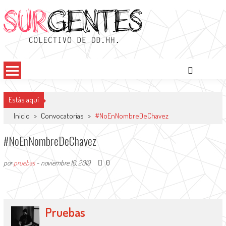
Saltar
al
contenido
Surgentes
Colectivo de DDHH
Estás aquí
Inicio
>
Convocatorias
>
#NoEnNombreDeChavez
#NoEnNombreDeChavez
0
por
pruebas
-
noviembre 10, 2019
Pruebas