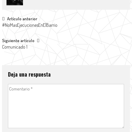
Navegación
Artículo anterior
#NoMasEjecucionesEnElBarrio
de
entradas
Siguiente artículo
Comunicado 1
Deja una respuesta