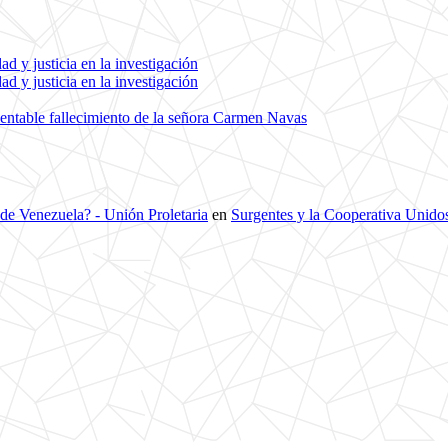
d y justicia en la investigación
d y justicia en la investigación
entable fallecimiento de la señora Carmen Navas
 de Venezuela? - Unión Proletaria
en
Surgentes y la Cooperativa Unidos