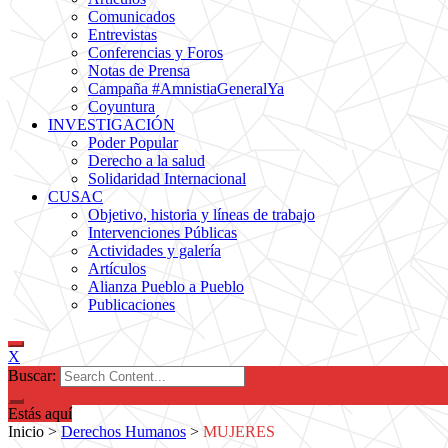
Comunicados
Entrevistas
Conferencias y Foros
Notas de Prensa
Campaña #AmnistiaGeneralYa
Coyuntura
INVESTIGACIÓN
Poder Popular
Derecho a la salud
Solidaridad Internacional
CUSAC
Objetivo, historia y líneas de trabajo
Intervenciones Públicas
Actividades y galería
Artículos
Alianza Pueblo a Pueblo
Publicaciones
X
Buscar:
Estás aquí
Inicio
>
Derechos Humanos
>
MUJERES