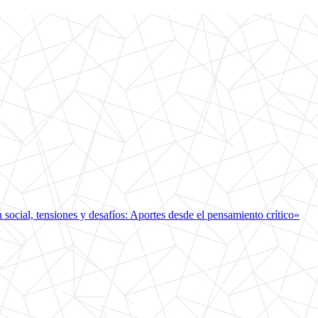
ocial, tensiones y desafíos: Aportes desde el pensamiento crítico»