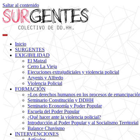
Saltar al contenido
Colectivo de DDHH
Surgentes
Inicio
SURGENTES
EXIGIBILIDAD
El Maizal
Cerro La Vieja
Ejecuciones extrajudiciales y violencia policial
Aryenis y Alfredo
Violencia Policial
FORMACIÓN
«Los derechos humanos en los procesos de emancipación s
Seminario Constitución y DDHH
Seminario Economía y Poder Popular
Escuela del Poder Popular
¿Qué hacer ante la violencia policial?
Introducción al Poder Popular y al Socialismo Territorial
Balance Chavismo
INTERVENCIONES
Artículos