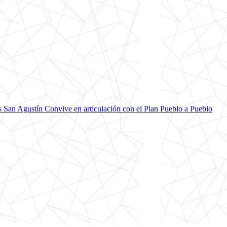
 San Agustín Convive en articulación con el Plan Pueblo a Pueblo