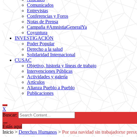
Comunicados
Entrevistas
Conferencias y Foros
Notas de Prensa
Campaña #AmnistiaGeneralYa
Coyuntura
INVESTIGACIÓN
Poder Popular
Derecho a la salud
Solidaridad Internacional
CUSAC
Objetivo, historia y líneas de trabajo
Intervenciones Públicas
Actividades y galería
Artículos
Alianza Pueblo a Pueblo
Publicaciones
X
Buscar:
Estás aquí
Inicio
>
Derechos Humanos
>
Por una navidad sin trabajadorxe presx