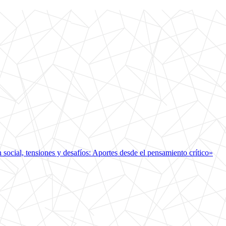
ocial, tensiones y desafíos: Aportes desde el pensamiento crítico»