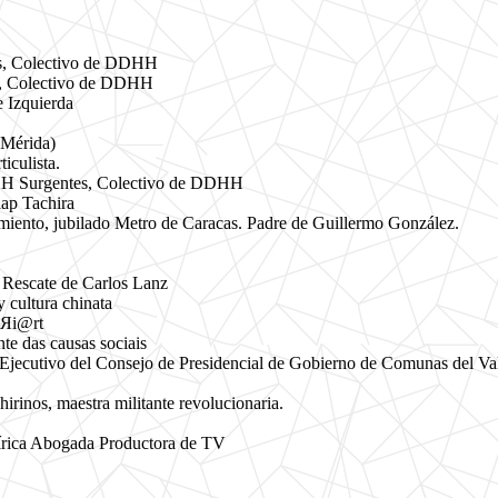
s, Colectivo de DDHH
s, Colectivo de DDHH
e Izquierda
Mérida)
iculista.
HH Surgentes, Colectivo de DDHH
lap Tachira
nto, jubilado Metro de Caracas. Padre de Guillermo González.
Rescate de Carlos Lanz
 cultura chinata
leЯi@rt
nte das causas sociais
 Ejecutivo del Consejo de Presidencial de Gobierno de Comunas del Va
rinos, maestra militante revolucionaria.
írica Abogada Productora de TV