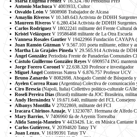
María Eugenia Freitez
V 16.324.780 Periodista PH9
Antonio Machuca
V 4003933, Cultor
Osvaldo León
V 5808908 Trabajador de Alcasa
Amaylin Riveros
V 10.349.643 Activista de DDHH Surgente
Maureen Riveros
V 6.280.434 Activista de DDHH Surgente
Carlos Rodríguez
V 18022241 militante del Frente Cultural d
Kristel Velázquez
V 19586468 militante de La Otra Escuela
Vannesa Rosales Gautier
V 19422966 Fundación CAYAPA (
Juan Ramón Gúzman
V 9.567.101 poeta militante, editor y art
Martha Lía Grajales Pineda
V 29.565.914 Activista de DD
Ángel González
Periodista Frente de Panaderías Comunales C
Cástulo Guillermo González Reyes
V 6909574 ING mantenimie
Jorge Forero Coronel
V 22.638.320 Profesor e investigador
Miguel Ángel
Contreras Natera V 6.876.757 Profesor UCV
Bruno Zanardo
V 8082698. Abogado Comité de Búsqueda y 
Ayelen Correa Ruau
(Argentina) Colectiva de comunicación y
Ciro Brescia
(Napoli, Italia) Collettivo politico-culturale GAl
Roseli Pereira Dias
(Brasil) militante da JOC Brasileira, milita
Andy Hernández
V 19.671.640, militante del FCI, Consejero
Albanys Montilla
V 27022869, militante del FCI
Iracara Chirinos Azuaje
, V 13230787. Hermana de Alfedo Chi
Mary Barrios
, V 7406960 tía de Aryenis Torrealba
Alida Sanoja-Maneiro
V 4433426. Lic. en Música Cantante l
Carlos Gutiérrez
, V 20394820 Tatuy TV
Juan Lenzo
, V 16199391 Tatuy TV