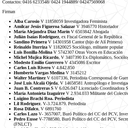
Contactos: 0416 6233548/ 0424 1944889/ 04247569068
Firman
Alba Carosio
V 11858059 Investigadora Feminista
Amílcar Jesús Figueroa Salazar
V 3946770 Historiador
María Alejandra Díaz Marín
V 6503842 Abogada
Julián Isaías Rodríguez
, ex Fiscal General de la República
Sandino Primera
V 14301958 Cantor (hijo de Alí Primera)
Reinaldo Iturriza
V 11820025 Sociólogo, militante popular
Luis Bonilla-Molina
V 5742307 Otras Voces en Educación
Michel Mujica Ricardo
, V 3407390 Ex-Diplomático, Sociólog
Modesto Emilio Guerrero
V 4345086 Escritor
Carlos Luis Rivero
V 4.842.850
Humberto Vargas Medina
V 3145212
Walter Martínez
V 6107336, Periodista Corresponsal de Guer
José Luis Alcalá Ojeda
, V 14658581 Antropólogo e Investigad
Juan B. Contreras S
V 6.026.047 Licenciado Coordinadora S
María Antonieta Izaguirre
V 2.934.033 Militante del Colectiv
Luigino Brachi Roa. Periodista
Lil Rodríguez
. V-3.724.879. Periodista
Rosa Difalco
, V 6891760
Carlos Lazo
V- 3657007, Buró Político del CC del PCV, Inves
Pedro Eusse
V-7788580, Buró Político del CC del PCV, Secret
(FNLCT)