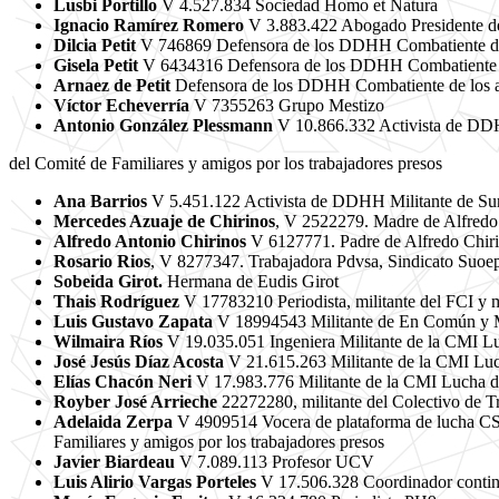
Lusbi Portillo
V 4.527.834 Sociedad Homo et Natura
Ignacio Ramírez Romero
V 3.883.422 Abogado President
Dilcia Petit
V 746869 Defensora de los DDHH Combatiente de
Gisela Petit
V 6434316 Defensora de los DDHH Combatiente d
Arnaez de Petit
Defensora de los DDHH Combatiente de los 
Víctor Echeverría
V 7355263 Grupo Mestizo
Antonio González Plessmann
V 10.866.332 Activista de DDH
del Comité de Familiares y amigos por los trabajadores presos
Ana Barrios
V 5.451.122 Activista de DDHH Militante de Surg
Mercedes Azuaje de Chirinos
, V 2522279. Madre de Alfredo
Alfredo Antonio Chirinos
V 6127771. Padre de Alfredo Chiri
Rosario Rios
, V 8277347. Trabajadora Pdvsa, Sindicato Suoe
Sobeida Girot.
Hermana de Eudis Girot
Thais Rodríguez
V 17783210 Periodista, militante del FCI y m
Luis Gustavo Zapata
V 18994543 Militante de En Común y Mie
Wilmaira Ríos
V 19.035.051 Ingeniera Militante de la CMI Lu
José Jesús Díaz Acosta
V 21.615.263 Militante de la CMI Luch
Elías Chacón Neri
V 17.983.776 Militante de la CMI Lucha de
Royber José Arrieche
22272280, militante del Colectivo de T
Adelaida Zerpa
V 4909514 Vocera de plataforma de lucha CST
Familiares y amigos por los trabajadores presos
Javier Biardeau
V 7.089.113 Profesor UCV
Luis Alirio Vargas Porteles
V 17.506.328 Coordinador contine