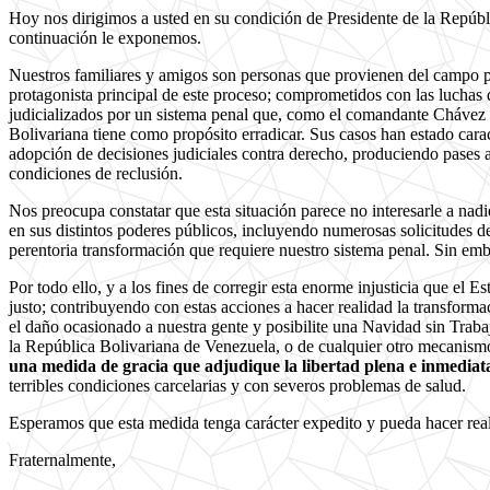
Hoy nos dirigimos a usted en su condición de Presidente de la Repúbl
continuación le exponemos.
Nuestros familiares y amigos son personas que provienen del campo po
protagonista principal de este proceso; comprometidos con las luchas 
judicializados por un sistema penal que, como el comandante Chávez r
Bolivariana tiene como propósito erradicar. Sus casos han estado caract
adopción de decisiones judiciales contra derecho, produciendo pases a 
condiciones de reclusión.
Nos preocupa constatar que esta situación parece no interesarle a nad
en sus distintos poderes públicos, incluyendo numerosas solicitudes d
perentoria transformación que requiere nuestro sistema penal. Sin em
Por todo ello, y a los fines de corregir esta enorme injusticia que el 
justo; contribuyendo con estas acciones a hacer realidad la transform
el daño ocasionado a nuestra gente y posibilite una Navidad sin Trabaja
la República Bolivariana de Venezuela, o de cualquier otro mecanismo 
una medida de gracia que adjudique la libertad plena e inmedia
terribles condiciones carcelarias y con severos problemas de salud.
Esperamos que esta medida tenga carácter expedito y pueda hacer real
Fraternalmente,