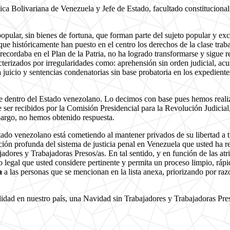
ica Bolivariana de Venezuela y Jefe de Estado, facultado constitucional
pular, sin bienes de fortuna, que forman parte del sujeto popular y e
que históricamente han puesto en el centro los derechos de la clase tr
ecordaba en el Plan de la Patria, no ha logrado transformarse y sigue 
erizados por irregularidades como: aprehensión sin orden judicial, acusa
juicio y sentencias condenatorias sin base probatoria en los expediente
ie dentro del Estado venezolano. Lo decimos con base pues hemos realiz
e ser recibidos por la Comisión Presidencial para la Revolución Judici
bargo, no hemos obtenido respuesta.
Estado venezolano está cometiendo al mantener privados de su libertad a t
ación profunda del sistema de justicia penal en Venezuela que usted ha 
dores y Trabajadoras Presos/as. En tal sentido, y en función de las atri
legal que usted considere pertinente y permita un proceso limpio, rápid
ta
a las personas que se mencionan en la lista anexa, priorizando por raz
idad en nuestro país, una Navidad sin Trabajadores y Trabajadoras Pres