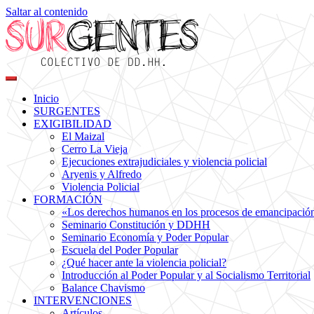
Saltar al contenido
Colectivo de DDHH
Surgentes
Inicio
SURGENTES
EXIGIBILIDAD
El Maizal
Cerro La Vieja
Ejecuciones extrajudiciales y violencia policial
Aryenis y Alfredo
Violencia Policial
FORMACIÓN
«Los derechos humanos en los procesos de emancipación s
Seminario Constitución y DDHH
Seminario Economía y Poder Popular
Escuela del Poder Popular
¿Qué hacer ante la violencia policial?
Introducción al Poder Popular y al Socialismo Territorial
Balance Chavismo
INTERVENCIONES
Artículos