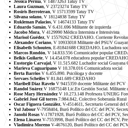
Jessica Pernía
, V 14873263 Tatuy TV
Laura Guzman
, V 23723274 Tatuy TV
Rosiris Berroteran
, V 15713599 Tatuy TV
Silvana solano
, V 18124838 Tatuy TV
Rukleman Palacios
, V 14674133 Tatuy TV
Eduardo Samán
, V 6.431.696 Militante de izquierda
Jacobo Mora
, V 4129990 Médico Internista e Intensivista
Marisol Guédez
, V 15579262 CREDAHO. Corriente Revoluc
Alexander Coriano
, V 10933018 Militante del PSUV Guaya
Elisabeth Schouten
, E-81841688 CREDAHO. Luchadora soci
Marcos Rondón
, V 14.833.556 Comunicador popular CR
Belkis Guilarte
, V 14.454.078 educadora popular CREDAH
Eustorgio Carvajal
, V 11.515.682 Luchador social Guaya
Marieva Caguaripano
V 10.378.016 Comunicadora social
Berta Barrios
V 6.455.890. Psicóloga y docente
Servaes Scheifes
V 81.841.689 CREDAHO
Maribell Diaz Ravelo
V 9415359 docente Militante del PCV
Randol Suárez
V 16875148 Lic.En Gestión Social. Militante d
Rose Mary Hernández
V 10.273.148 Profesora UNERG Foro 
Gabriel José Gil torres
7.984.842, Colectivo Soberanía Rural
Oscar Figuera González
, V-4514611, Secretario General del
Yul Jabour
V-7958404, Buró Político del CC del PCV, Secretar
Janohi Rosas
V-17871928, Buró Político del CC del PCV, Sec
Elena Linarez
V-7553998, Buró Político del CC del PCV, Pr
Vladimira Moreno
V-4676120, Buró Político del CC del PCV,