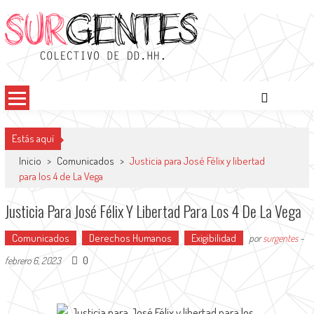
Surgentes
Colectivo de DDHH
Estás aquí
Inicio
>
Comunicados
>
Justicia para José Félix y libertad
para los 4 de La Vega
Justicia Para José Félix Y Libertad Para Los 4 De La Vega
Comunicados
Derechos Humanos
Exigibilidad
por
surgentes
-
0
febrero 6, 2023