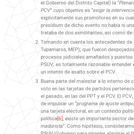
el Gobierno del Distrito Capital) la “
Plenar
PCV
” cuyo objetivo es “
exigir la interven
explícitamente sus promotores en su cuen
presídium de dicho evento no había ni una
trataba de dos exmilitantes, así como de 
Tomando en cuenta los antecedentes de ot
Tupamaros, MEP); que fueron despojados d
procesos judiciales amañados y puestos a
PSUV; es totalmente razonable entender
un intento de asalto sobre el PCV.
Buena parte del malestar a lo interno de 
voto en las tarjetas de partidos pertenecie
el pasado, en las del PPT y el PCV. El P
de impulsar un “
programa de ajuste antipop
una tarjeta electoral, en un contexto polí
política
[6]
, existe un importante sector de
madurista
”. Como hipótesis, consideramo
PSUV/Gobierno para intentar eliminar el P