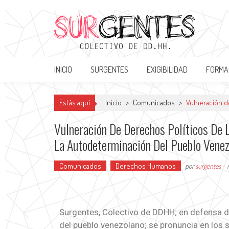
Surgentes
Colectivo de DDHH
INICIO
SURGENTES
EXIGIBILIDAD
FORMA
Estás aquí
Inicio
>
Comunicados
>
Vulneración d
Vulneración De Derechos Políticos De 
La Autodeterminación Del Pueblo Vene
Comunicados
Derechos Humanos
por
surgentes
-
Surgentes, Colectivo de DDHH; en defensa de
del pueblo venezolano; se pronuncia en los 