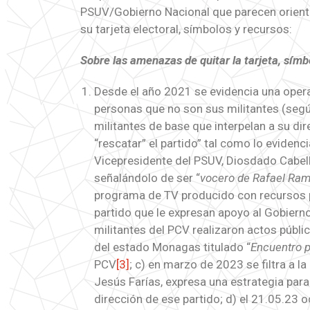
PSUV/Gobierno Nacional que parecen orienta
su tarjeta electoral, símbolos y recursos:
Sobre las amenazas de quitar la tarjeta, sím
Desde el año 2021 se evidencia una opera
personas que no son sus militantes (según
militantes de base que interpelan a su dir
“rescatar” el partido” tal como lo evidenc
Vicepresidente del PSUV, Diosdado Cabell
señalándolo de ser “
vocero de Rafael Ramí
programa de TV producido con recursos p
partido que le expresan apoyo al Gobiern
militantes del PCV realizaron actos públi
del estado Monagas titulado “
Encuentro p
PCV
[3]
; c) en marzo de 2023 se filtra a la
Jesús Farías, expresa una estrategia para
dirección de ese partido; d) el 21.05.23 