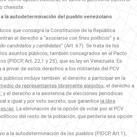
o chavista.
o a la autodeterminación del pueblo venezolano
ticos que consagra la Constitución de la República
ntran el derecho a “
asociarse con fines políticos
” y a
ndo candidatos y candidatas
” (Art. 67). Se trata de los
n los asuntos públicos, también consagrados en el Pacto
os (PIDCP, Art. 22,1 y 25), que es ley en Venezuela. Es
 a privar de estos derechos a los militantes del PCV.
s públicos incluye también: el derecho a participar en la
 medio de representantes libremente elegidos
; el derecho a
r
; y el derecho a la existencia de elecciones periódicas
sal e igual y por voto secreto, que garantice
la libre
res/as
. La eliminación de la opción de votar por el PCV
olíticos del resto de la población, que perdería esa opción
vo a la autodeterminación de los pueblos (PIDCP, Art.1),