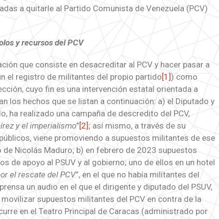
das a quitarle al Partido Comunista de Venezuela (PCV)
bolos y recursos del PCV
ción que consiste en desacreditar al PCV y hacer pasar a
 el registro de militantes del propio partido
[1]
) como
ección, cuyo fin es una intervención estatal orientada a
ian los hechos que se listan a continuación: a) el Diputado y
o, ha realizado una campaña de descredito del PCV,
rez y el imperialismo
”
[2]
; así mismo, a través de su
úblicos, viene promoviendo a supuestos militantes de ese
o de Nicolás Maduro; b) en febrero de 2023 supuestos
cos de apoyo al PSUV y al gobierno; uno de ellos en un hotel
or el rescate del PCV
”, en el que no había militantes del
 prensa un audio en el que el dirigente y diputado del PSUV,
 movilizar supuestos militantes del PCV en contra de la
ocurre en el Teatro Principal de Caracas (administrado por