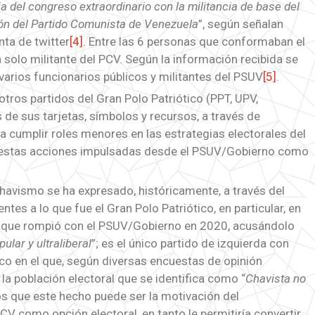
ia del congreso extraordinario con la militancia de base del
ción del Partido Comunista de Venezuela
”, según señalan
ta de twitter
[4]
. Entre las 6 personas que conformaban el
 solo militante del PCV. Según la información recibida se
varios funcionarios públicos y militantes del PSUV
[5]
.
ros partidos del Gran Polo Patriótico (PPT, UPV,
e sus tarjetas, símbolos y recursos, a través de
 cumplir roles menores en las estrategias electorales del
 estas acciones impulsadas desde el PSUV/Gobierno como
chavismo se ha expresado, históricamente, a través del
ntes a lo que fue el Gran Polo Patriótico, en particular, en
CV; que rompió con el PSUV/Gobierno en 2020, acusándolo
ular y ultraliberal
”; es el único partido de izquierda con
tico en el que, según diversas encuestas de opinión
 la población electoral que se identifica como “
Chavista no
s que este hecho puede ser la motivación del
CV como opción electoral, en tanto le permitiría convertir