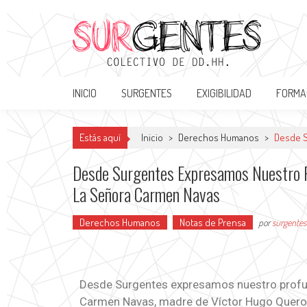
Surgentes
Colectivo de DDHH
INICIO
SURGENTES
EXIGIBILIDAD
FORMA
Estás aquí
Inicio
>
Derechos Humanos
>
Desde S
Desde Surgentes Expresamos Nuestro P
La Señora Carmen Navas
Derechos Humanos
Notas de Prensa
por
surgentes
Desde Surgentes expresamos nuestro profund
Carmen Navas, madre de Víctor Hugo Quero,