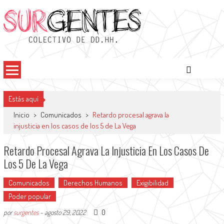
Surgentes
Colectivo de DDHH
Estás aquí
Inicio
>
Comunicados
>
Retardo procesal agrava la
injusticia en los casos de los 5 de La Vega
Retardo Procesal Agrava La Injusticia En Los Casos De
Los 5 De La Vega
Comunicados
Derechos Humanos
Exigibilidad
Poder popular
0
por
surgentes
-
agosto 29, 2022