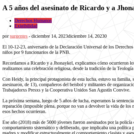
A 5 años del asesinato de Ricardo y a Jhon
Derechos Humanos
Exigibilidad
por
surgentes
-
diciembre 14, 2023
diciembre 14, 2023
0
El 10-12-23, aniversario de la Declaración Universal de los Derechos
niños por 9 funcionarios de la PNB.
Recordamos a Ricardo y a Jhonaykel, explicamos cómo ocurrieron los
realizamos una celebración religiosa, desde la tradición de la Teología
Con Heidy, la principal protagonista de esta lucha, estuvo su familia,
asesinaron, de 13), compañeros del beisbol y militantes de organiz
Trabajadorxs Presxs y la Cooperativa Unidos San Agustín Convive.
La próxima semana, luego de 5 años de lucha, esperamos la sentencia po
reparación (imposible plena, porque no van a devolver la vida de los m
esos hechos ocurrieran.
Ese año (2018) más de 5000 jóvenes fueron asesinados por la policía e
comportamiento sistemático y deliberado, que implicaba una política púb
madres y modificar estructuralmente el comportamiento clasista y ases