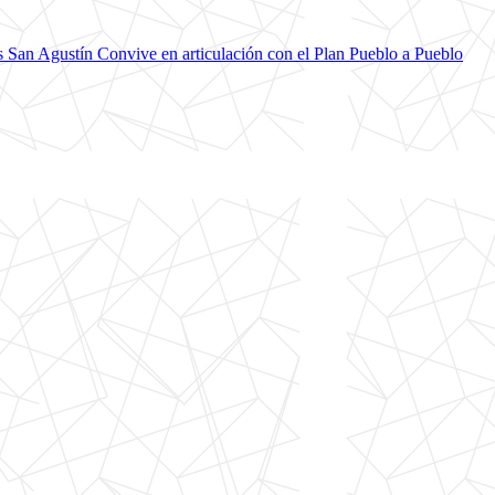
 San Agustín Convive en articulación con el Plan Pueblo a Pueblo