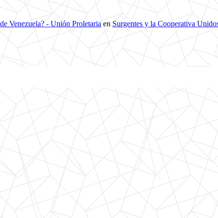
 de Venezuela? - Unión Proletaria
en
Surgentes y la Cooperativa Unidos