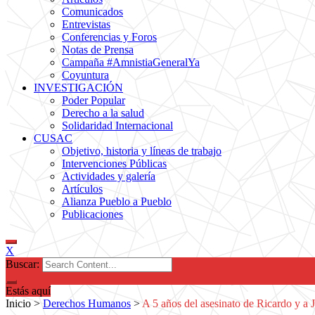
Comunicados
Entrevistas
Conferencias y Foros
Notas de Prensa
Campaña #AmnistiaGeneralYa
Coyuntura
INVESTIGACIÓN
Poder Popular
Derecho a la salud
Solidaridad Internacional
CUSAC
Objetivo, historia y líneas de trabajo
Intervenciones Públicas
Actividades y galería
Artículos
Alianza Pueblo a Pueblo
Publicaciones
X
Buscar:
Estás aquí
Inicio
>
Derechos Humanos
>
A 5 años del asesinato de Ricardo y a 