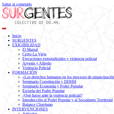
Saltar al contenido
Colectivo de DDHH
Surgentes
Inicio
SURGENTES
EXIGIBILIDAD
El Maizal
Cerro La Vieja
Ejecuciones extrajudiciales y violencia policial
Aryenis y Alfredo
Violencia Policial
FORMACIÓN
«Los derechos humanos en los procesos de emancipación s
Seminario Constitución y DDHH
Seminario Economía y Poder Popular
Escuela del Poder Popular
¿Qué hacer ante la violencia policial?
Introducción al Poder Popular y al Socialismo Territorial
Balance Chavismo
INTERVENCIONES
Artículos