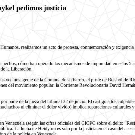
aykel pedimos justicia
 Humanos, realizamos un acto de protesta, conmemoración y exigencia de
 hechos, cómo han operado los mecanismos de impunidad en estos 5 añ
 de la Liberación.
 sus vecinos, gente de la Comuna de su barrio, el profe de Beisbol de Ri
aciones del movimiento popular: la Corriente Revolucionaria David H
r parte de la jueza del tribunal 32 de juicio. El castigo a los culpabl
uchachos ni eliminar el dolor vivido) implica reparaciones culturales y
n Venezuela (según las cifras oficiales del CICPC sobre el delito “Resi
lica. La lucha de Heidy no es solo por la justicia en el caso del asesina
ino de la policía en Venezuela.