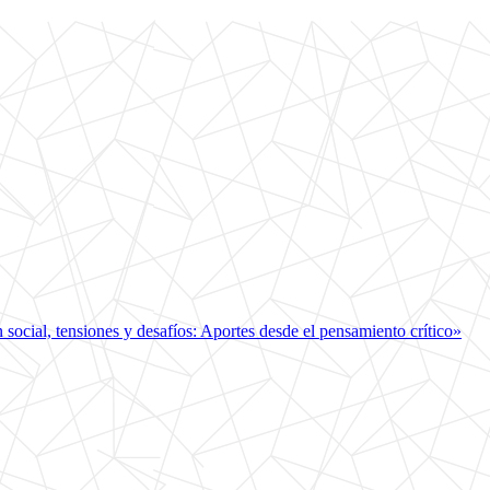
ocial, tensiones y desafíos: Aportes desde el pensamiento crítico»