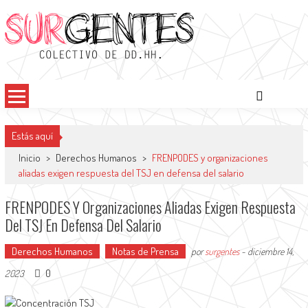
Surgentes
Colectivo de DDHH
Estás aquí
Inicio
>
Derechos Humanos
>
FRENPODES y organizaciones
aliadas exigen respuesta del TSJ en defensa del salario
FRENPODES Y Organizaciones Aliadas Exigen Respuesta
Del TSJ En Defensa Del Salario
Derechos Humanos
Notas de Prensa
por
surgentes
-
diciembre 14,
0
2023