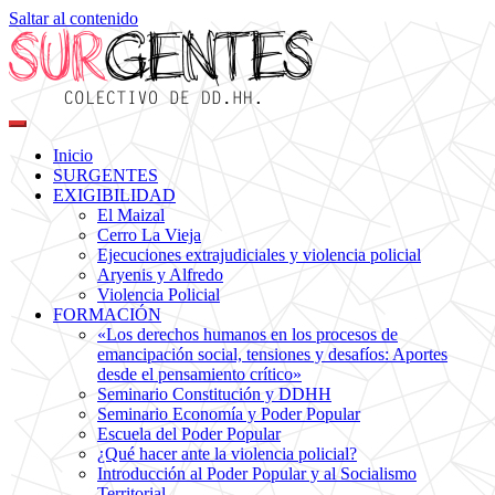
Saltar al contenido
Colectivo de DDHH
Surgentes
Inicio
SURGENTES
EXIGIBILIDAD
El Maizal
Cerro La Vieja
Ejecuciones extrajudiciales y violencia policial
Aryenis y Alfredo
Violencia Policial
FORMACIÓN
«Los derechos humanos en los procesos de
emancipación social, tensiones y desafíos: Aportes
desde el pensamiento crítico»
Seminario Constitución y DDHH
Seminario Economía y Poder Popular
Escuela del Poder Popular
¿Qué hacer ante la violencia policial?
Introducción al Poder Popular y al Socialismo
Territorial