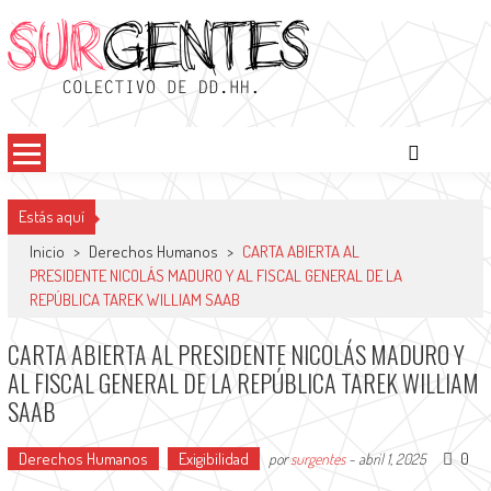
Surgentes
Colectivo de DDHH
Estás aquí
Inicio
>
Derechos Humanos
>
CARTA ABIERTA AL
PRESIDENTE NICOLÁS MADURO Y AL FISCAL GENERAL DE LA
REPÚBLICA TAREK WILLIAM SAAB
CARTA ABIERTA AL PRESIDENTE NICOLÁS MADURO Y
AL FISCAL GENERAL DE LA REPÚBLICA TAREK WILLIAM
SAAB
Derechos Humanos
Exigibilidad
0
por
surgentes
-
abril 1, 2025