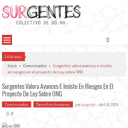
Surgentes
Colectivo de DDHH
Estás aquí
Inicio
>
Comunicados
>
Surgentes valora avances e insiste
en riesgos en el proyecto de Ley sobre ONG
Surgentes Valora Avances E Insiste En Riesgos En El
Proyecto De Ley Sobre ONG
Comunicados
Derechos Humanos
por
surgentes
-
abril 19, 2024
0